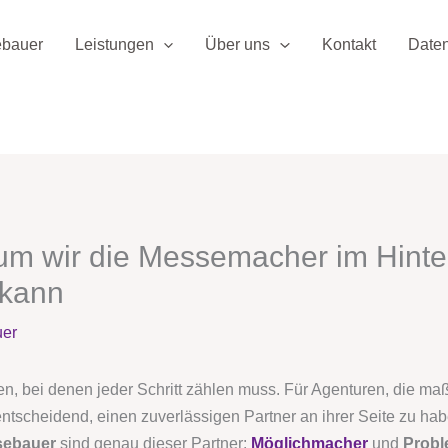
ebauer
Leistungen
Über uns
Kontakt
Date
m wir die Messemacher im Hinter
 kann
uer
, bei denen jeder Schritt zählen muss. Für Agenturen, die maßg
ntscheidend, einen zuverlässigen Partner an ihrer Seite zu hab
sebauer
sind genau dieser Partner:
Möglichmacher
und
Probl