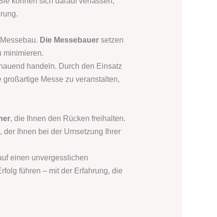
ie können sich darauf verlassen,
hrung.
im Messebau.
Die Messebauer
setzen
u minimieren.
chauend handeln. Durch den Einsatz
e großartige Messe zu veranstalten,
her
, die Ihnen den Rücken freihalten.
, der Ihnen bei der Umsetzung Ihrer
 auf einen unvergesslichen
folg führen – mit der Erfahrung, die