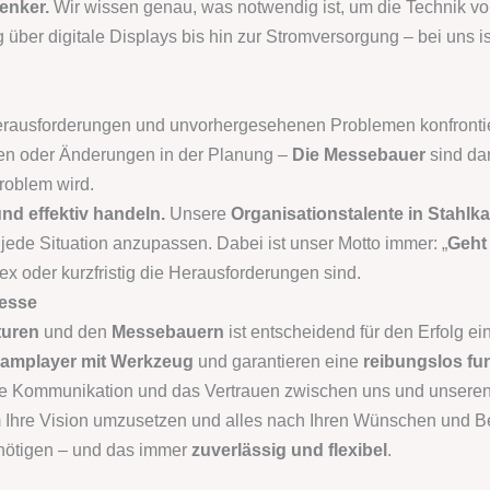
enker.
Wir wissen genau, was notwendig ist, um die Technik v
über digitale Displays bis hin zur Stromversorgung – bei uns is
erausforderungen und unvorhergesehenen Problemen konfronti
ten oder Änderungen in der Planung –
Die Messebauer
sind dar
roblem wird.
und effektiv handeln.
Unsere
Organisationstalente in Stahl
 jede Situation anzupassen. Dabei ist unser Motto immer: „
Geht 
x oder kurzfristig die Herausforderungen sind.
Messe
uren
und den
Messebauern
ist entscheidend für den Erfolg e
amplayer mit Werkzeug
und garantieren eine
reibungslos fu
e Kommunikation und das Vertrauen zwischen uns und unseren Pa
Ihre Vision umzusetzen und alles nach Ihren Wünschen und Bed
enötigen – und das immer
zuverlässig und flexibel
.