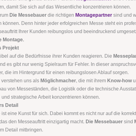
n, damit Sie sich auf das Wesentliche konzentrieren können.
warum
Die Messebauer
die richtigen
Montagepartner
sind und w
en können. Denn hinter jeder erfolgreichen Messe steht ein prof
sseauftritt Ihrer Kunden reibungslos und beeindruckend umgesetz
e Montage.
s Projekt
ibel auf die Bedürfnisse ihrer Kunden reagieren. Die
Messepla
d es gibt nur wenig Spielraum für Fehler. In dieser anspruch
r, die im Hintergrund für einen reibungslosen Ablauf sorgen.
 verstehen uns als
Möglichmacher
, die mit ihrem
Know-how
u
fbau von Messeständen, die Logistik oder die technische Aussta
ve und strategische Arbeit konzentrieren können.
s Detail
e
ist eine Kunst für sich. Dabei kommt es nicht nur auf die korrek
das den Messeauftritt einzigartig macht.
Die Messebauer
sind
 Detail mitbringen.