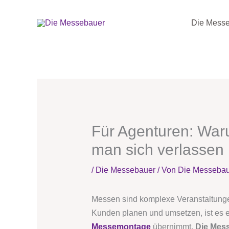
Zum
Die Mess
Inhalt
springen
Für Agenturen: Waru
man sich verlassen
/
Die Messebauer
/ Von
Die Messeba
Messen sind komplexe Veranstaltungen
Kunden planen und umsetzen, ist es e
Messemontage
übernimmt.
Die Mes