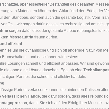
nterschätzter, aber essentieller Bestandteil des gesamten Messea
erung von Materialien können den Ablauf und den Erfolg der Ve
 den Standbau, sondern auch die gesamte Logistik. Vom Transp
 Ort – wir sorgen dafür, dass alles rechtzeitig und am richtigen
Bühne
sorgen dafür, dass der gesamte Aufbau reibungslos funktio
ekten Messeauftritt
freuen dürfen.
 und effizient
, wenn es um die dynamische und sich oft ändernde Natur von Me
lan B umschalten – und das können wir bestens.
e ihre Lösungen schnell und effizient anpassen. Wir sind gewohnt
Sie nie ohne eine Lösung dastehen. Egal ob eine
Technikanpa
 richtigen Partner, die schnell und effektiv handeln.
ung
lässige Partner verlassen können, die hinter den Kulissen alles
re
Verlässlichen Hände
, die dafür sorgen, dass alles reibungsl
Montageprozess
, damit Sie sich auf den Erfolg Ihrer Messe kon