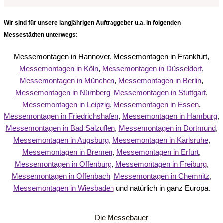
Wir sind für unsere langjährigen Auftraggeber u.a. in folgenden
Messestädten unterwegs:
Messemontagen in Hannover, Messemontagen in Frankfurt,
Messemontagen in Köln
,
Messemontagen in Düsseldorf
,
Messemontagen in München
,
Messemontagen in Berlin
,
Messemontagen in Nürnberg
,
Messemontagen in Stuttgart
,
Messemontagen in Leipzig
,
Messemontagen in Essen
,
Messemontagen in Friedrichshafen
,
Messemontagen in Hamburg
,
Messemontagen in Bad Salzuflen
,
Messemontagen in Dortmund
,
Messemontagen in Augsburg
,
Messemontagen in Karlsruhe
,
Messemontagen in Bremen
,
Messemontagen in Erfurt
,
Messemontagen in Offenburg
,
Messemontagen in Freiburg
,
Messemontagen in Offenbach
,
Messemontagen in Chemnitz
,
Messemontagen in Wiesbaden
und natürlich in ganz Europa.
Die Messebauer